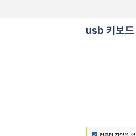
컨
텐
츠
로
usb 키보드
건
너
뛰
기
컴퓨터 작업을 할