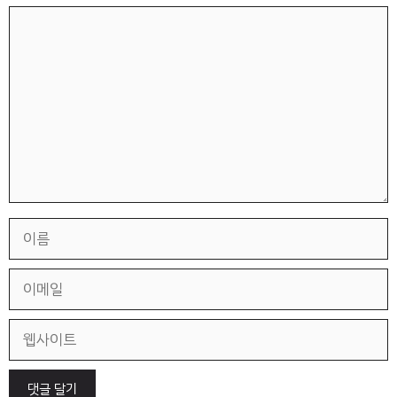
댓
글
이
름
이
메
일
웹
사
이
트