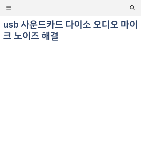
컨
메
텐
츠
usb 사운드카드 다이소 오디오 마이
뉴
로
크 노이즈 해결
건
너
뛰
기