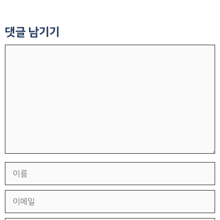
댓글 남기기
댓
글
이
름
이
메