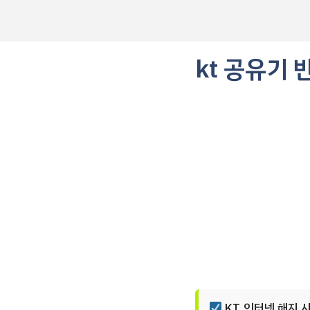
컨
텐
츠
로
kt 공유기
건
너
뛰
기
KT 인터넷 해지 