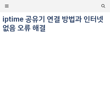
컨
메
텐
츠
iptime 공유기 연결 방법과 인터넷
뉴
로
없음 오류 해결
건
너
뛰
기