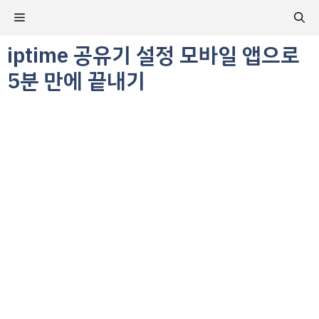
컨
메
텐
츠
iptime 공유기 설정 모바일 앱으로
뉴
로
5분 만에 끝내기
건
너
뛰
기