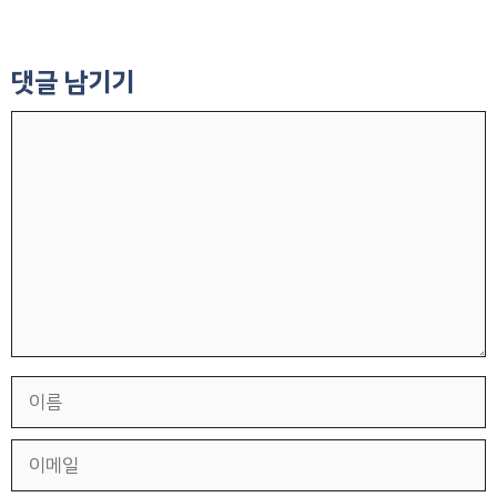
댓글 남기기
댓
글
이
름
이
메