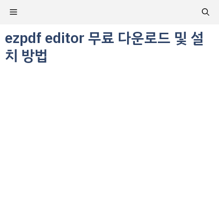
컨
메
텐
츠
ezpdf editor 무료 다운로드 및 설
뉴
로
치 방법
건
너
뛰
기