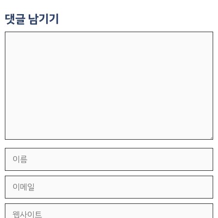
댓글 남기기
댓
글
이
름
이
메
일
웹