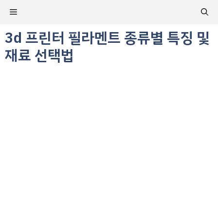
컨
메
텐
츠
3d 프린터 필라멘트 종류별 특징 및
뉴
로
재료 선택법
건
너
뛰
기