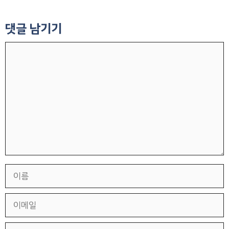
댓글 남기기
댓
글
이
름
이
메
일
웹