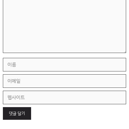
이
름
이
메
일
웹
사
이
트