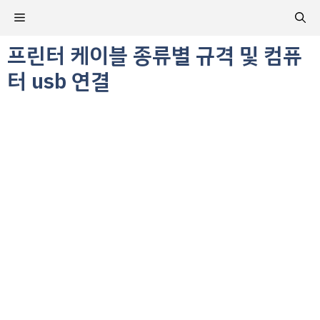
컨
메
텐
츠
프린터 케이블 종류별 규격 및 컴퓨
뉴
로
터 usb 연결
건
너
뛰
기