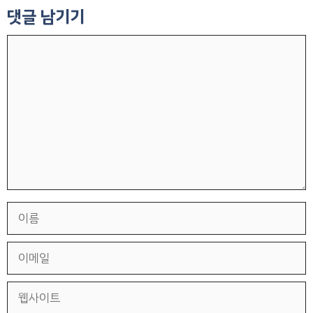
댓글 남기기
댓
글
이
름
이
메
일
웹
사