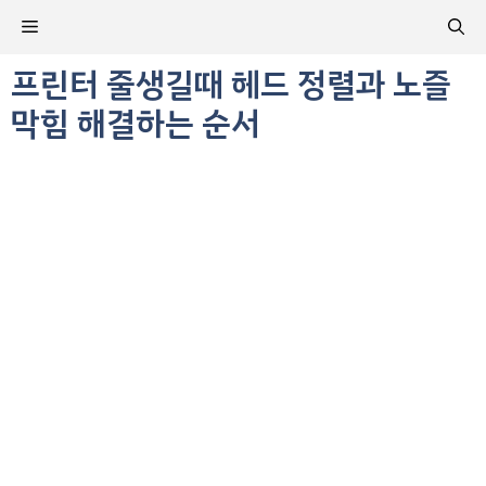
컨
메
텐
츠
프린터 줄생길때 헤드 정렬과 노즐
뉴
로
막힘 해결하는 순서
건
너
뛰
기