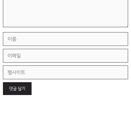
이
름
이
메
일
웹
사
이
트