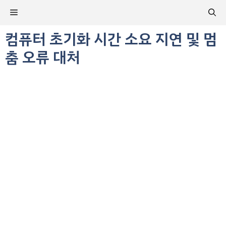
컨
메
텐
츠
컴퓨터 초기화 시간 소요 지연 및 멈
뉴
로
춤 오류 대처
건
너
뛰
기