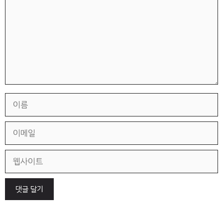
이
름
이
메
일
웹
사
이
트