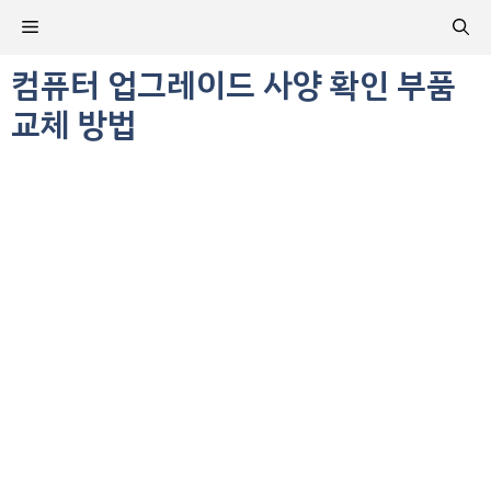
컨
메
텐
츠
컴퓨터 업그레이드 사양 확인 부품
뉴
로
교체 방법
건
너
뛰
기