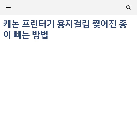
컨
메
텐
츠
캐논 프린터기 용지걸림 찢어진 종
뉴
로
이 빼는 방법
건
너
뛰
기