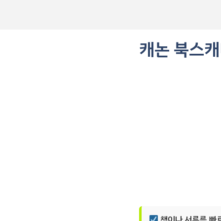
컨
텐
츠
로
캐논 북스캐
건
너
뛰
기
책이나 서류를 빠르