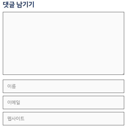
댓글 남기기
댓
글
이
름
이
메
일
웹
사