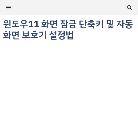
컨
메
텐
츠
윈도우11 화면 잠금 단축키 및 자동
뉴
로
화면 보호기 설정법
건
너
뛰
기