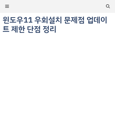
컨
메
텐
츠
윈도우11 우회설치 문제점 업데이
뉴
로
트 제한 단점 정리
건
너
뛰
기