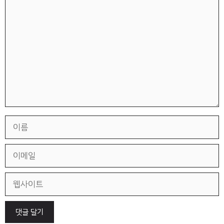
댓
글
이
름
이
메
일
웹
사
이
트