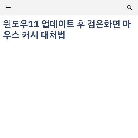
컨
메
텐
츠
윈도우11 업데이트 후 검은화면 마
뉴
로
우스 커서 대처법
건
너
뛰
기