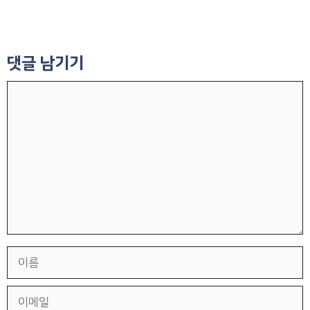
댓글 남기기
댓
글
이
름
이