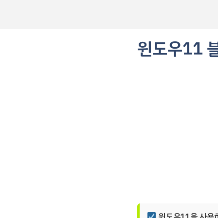
컨
텐
츠
로
윈도우11 
건
너
뛰
기
윈도우11을 사용하