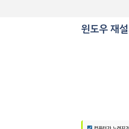
컨
텐
츠
로
윈도우 재설치
건
너
뛰
기
컴퓨터가 느려지거