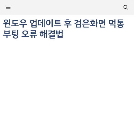
컨
메
텐
츠
윈도우 업데이트 후 검은화면 먹통
뉴
로
부팅 오류 해결법
건
너
뛰
기