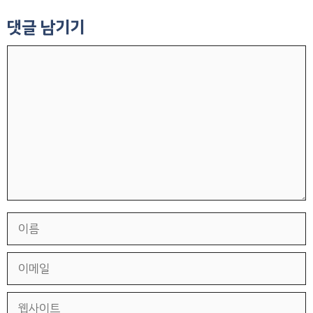
댓글 남기기
댓
글
이
름
이
메
일
웹