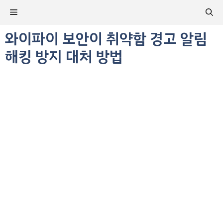
컨
메
텐
츠
와이파이 보안이 취약함 경고 알림
뉴
로
해킹 방지 대처 방법
건
너
뛰
기