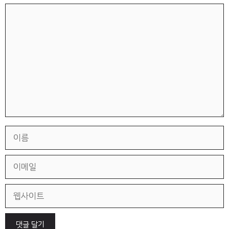
댓
글
이
름
이
메
일
웹
사
이
트