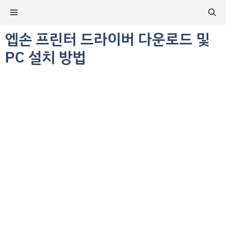
컨
메
텐
츠
엡손 프린터 드라이버 다운로드 및
뉴
로
PC 설치 방법
건
너
뛰
기