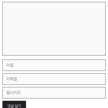
댓
글
이
름
이
메
일
웹
사
이
트