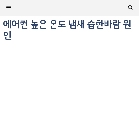
컨
메
텐
츠
에어컨 높은 온도 냄새 습한바람 원
뉴
로
인
건
너
뛰
기