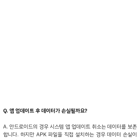
Q. 앱 업데이트 후 데이터가 손실될까요?
A. 안드로이드의 경우 시스템 앱 업데이트 취소는 데이터를 보존
합니다. 하지만 APK 파일을 직접 설치하는 경우 데이터 손실이