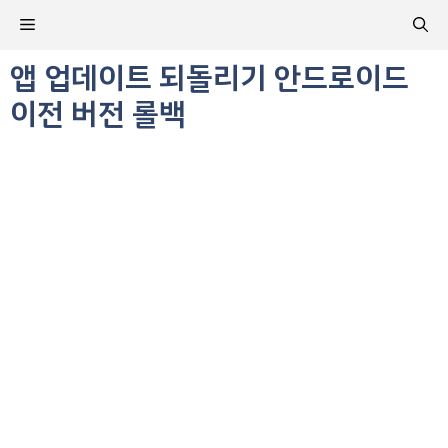
컨
메
텐
츠
앱 업데이트 되돌리기 안드로이드
뉴
로
이전 버전 롤백
건
너
뛰
기