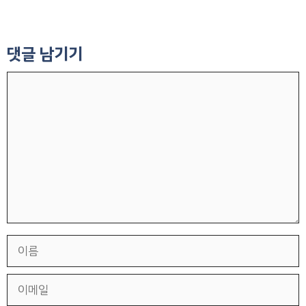
댓글 남기기
댓
글
이
름
이
메