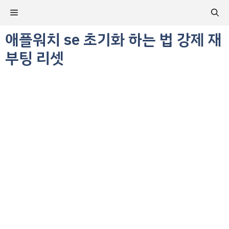
컨
메
텐
츠
애플워치 se 초기화 하는 법 강제 재
뉴
로
부팅 리셋
건
너
뛰
기