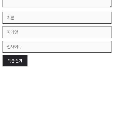
이
름
이
메
일
웹
사
이
트