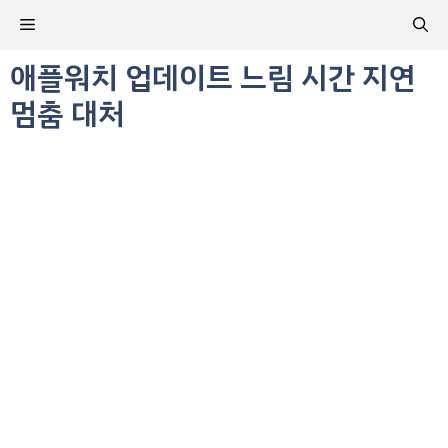
컨
메
텐
츠
애플워치 업데이트 느림 시간 지연
뉴
로
멈춤 대처
건
너
뛰
기