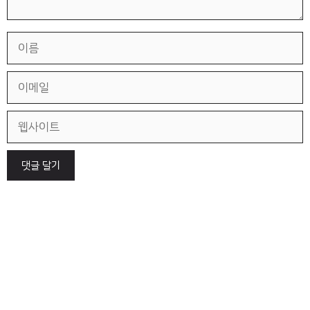
이
름
이
메
일
웹
사
이
트