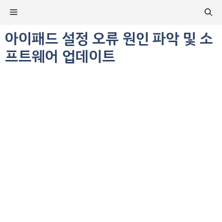
컨
메
텐
츠
아이패드 설정 오류 원인 파악 및 소
뉴
로
프트웨어 업데이트
건
너
뛰
기