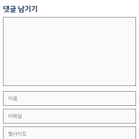
댓글 남기기
댓
글
이
름
이
메
일
웹
사