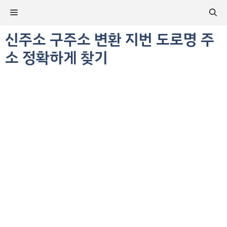
컨
메
텐
츠
신주소 구주소 변환 지번 도로명 주
뉴
로
소 정확하게 찾기
건
너
뛰
기