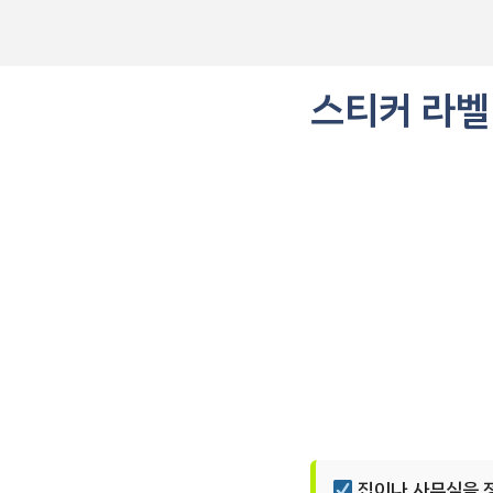
컨
텐
츠
로
스티커 라벨
건
너
뛰
기
집이나 사무실을 정