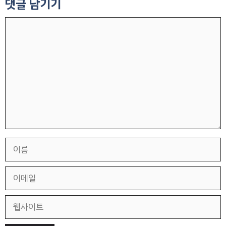
댓글 남기기
댓
글
이
름
이
메
일
웹
사