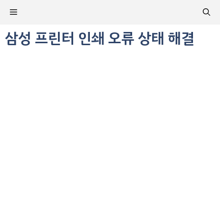
컨
메
텐
츠
삼성 프린터 인쇄 오류 상태 해결
뉴
로
건
너
뛰
기