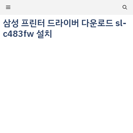
컨
메
텐
츠
삼성 프린터 드라이버 다운로드 sl-
뉴
로
c483fw 설치
건
너
뛰
기