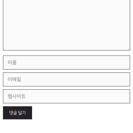
이
름
이
메
일
웹
사
이
트