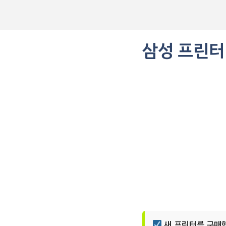
컨
텐
츠
로
삼성 프린터
건
너
뛰
기
새 프린터를 구매했