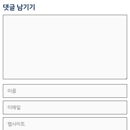
댓글 남기기
댓
글
이
름
이
메
일
웹
사