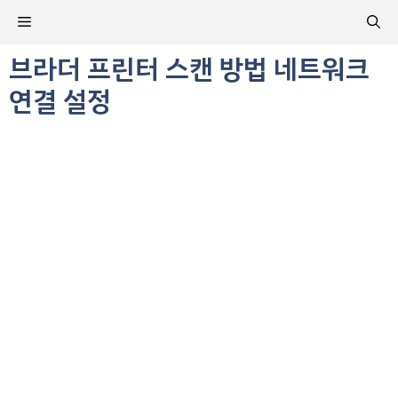
컨
메
텐
츠
브라더 프린터 스캔 방법 네트워크
뉴
로
연결 설정
건
너
뛰
기