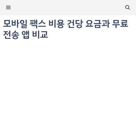
컨
메
텐
츠
모바일 팩스 비용 건당 요금과 무료
뉴
로
전송 앱 비교
건
너
뛰
기