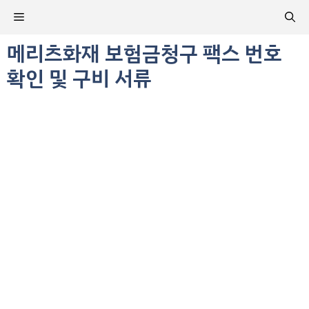
컨
메
텐
츠
메리츠화재 보험금청구 팩스 번호
뉴
로
확인 및 구비 서류
건
너
뛰
기