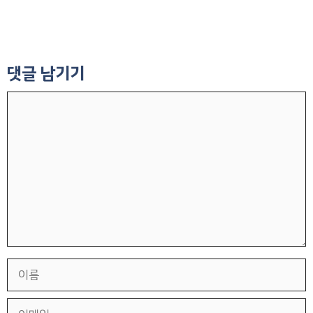
댓글 남기기
댓
글
이
름
이