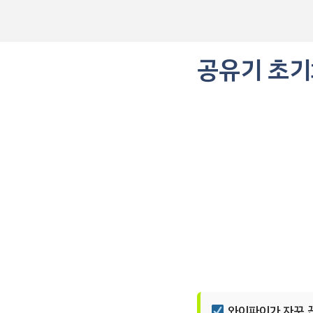
컨
텐
츠
로
공유기 초기
건
너
뛰
기
와이파이가 자꾸 끊