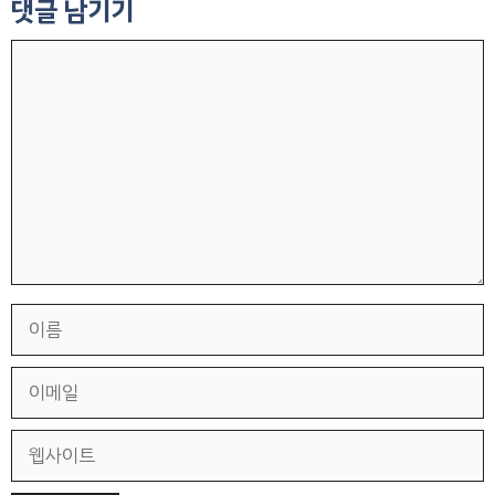
댓글 남기기
댓
글
이
름
이
메
일
웹
사