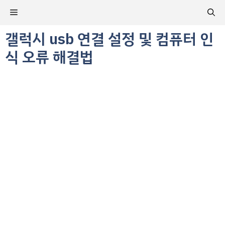
컨
메
텐
츠
갤럭시 usb 연결 설정 및 컴퓨터 인
뉴
로
식 오류 해결법
건
너
뛰
기