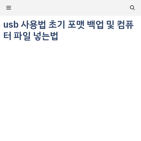
컨
메
텐
츠
usb 사용법 초기 포맷 백업 및 컴퓨
뉴
로
터 파일 넣는법
건
너
뛰
기