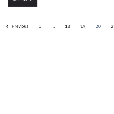
Read more
Previous
1
…
18
19
20
2